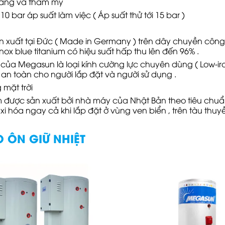
gàng và thẩm mỹ
 bar áp suất làm việc ( Áp suất thử tới 15 bar )
xuất tại Đức ( Made in Germany ) trên dây chuyền công
nox blue titanium có hiệu suất hấp thu lên đến 96% .
của Megasun là loại kính cường lực chuyên dùng ( Low-iron
t an toàn cho người lắp đặt và người sử dụng .
 mặt trời
 được sản xuất bởi nhà máy của Nhật Bản theo tiêu chuẩn
hóa ngay cả khi lắp đặt ở vùng ven biển , trên tàu thuyề
 ÔN GIỮ NHIỆT