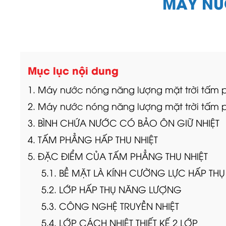
MÁY NƯ
Mục lục nội dung
1. Máy nước nóng năng lượng mặt trời tấm 
2. Máy nước nóng năng lượng mặt trời tấm p
3. BÌNH CHỨA NƯỚC CÓ BẢO ÔN GIỮ NHIỆT
4. TẤM PHẲNG HẤP THU NHIỆT
5. ĐẶC ĐIỂM CỦA TẤM PHẲNG THU NHIỆT
5.1. BỀ MẶT LÀ KÍNH CƯỜNG LỰC HẤP THỤ
5.2. LỚP HẤP THỤ NĂNG LƯỢNG
5.3. CÔNG NGHỆ TRUYỀN NHIỆT
5.4. LỚP CÁCH NHIỆT THIẾT KẾ 2 LỚP