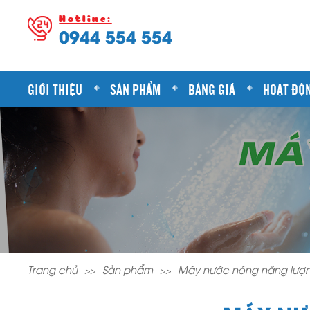
Hotline:
0944 554 554
GIỚI THIỆU
SẢN PHẨM
BẢNG GIÁ
HOẠT ĐỘ
Trang chủ
Sản phẩm
Máy nước nóng năng lư