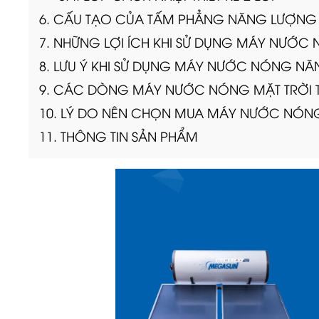
6. CẤU TẠO CỦA TẤM PHẲNG NĂNG LƯỢNG 
7. NHỮNG LỢI ÍCH KHI SỬ DỤNG MÁY NƯ
8. LƯU Ý KHI SỬ DỤNG MÁY NƯỚC NÓNG 
9. CÁC DÒNG MÁY NƯỚC NÓNG MẶT TRỜI
10. LÝ DO NÊN CHỌN MUA MÁY NƯỚC NÓ
11. THÔNG TIN SẢN PHẨM