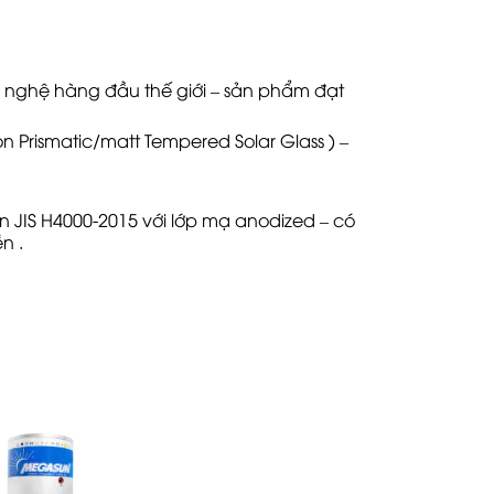
 nghệ hàng đầu thế giới – sản phẩm đạt
 Prismatic/matt Tempered Solar Glass ) –
 JIS H4000-2015 với lớp mạ anodized – có
n .