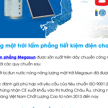
 mặt trời tấm phẳng tiết kiệm điện ch
ấm phẳng Megasun
được sản xuất trên dây chuyền công 
ới các quy chuẩn sau:
ết bị đun nước nóng năng lượng mặt trời Megasun đã đư
đánh giá phù hợp với yêu cầu của tiêu chuẩn ISO 9001:
hứng nhận CE xuất khẩu vào thị trường Châu Âu, chứng 
Hàng Việt Nam Chất Lượng Cao từ năm 2013 đến nay