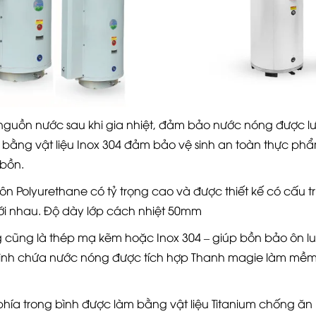
guồn nước sau khi gia nhiệt, đảm bảo nước nóng được lưu 
 bằng vật liệu Inox 304 đảm bảo vệ sinh an toàn thực ph
bồn.
n Polyurethane có tỷ trọng cao và được thiết kế có cấu tr
ới nhau. Độ dày lớp cách nhiệt 50mm
ũng là thép mạ kẽm hoặc Inox 304 – giúp bồn bảo ôn luôn
a bình chứa nước nóng được tích hợp Thanh magie làm mềm
 phía trong bình được làm bằng vật liệu Titanium chống ăn