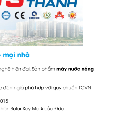
o mọi nhà
máy nước nóng
nghệ hiện đại. Sản phẩm
ợc đánh giá phù hợp với quy chuẩn TCVN
2015
nhận Solar Key Mark của Đức