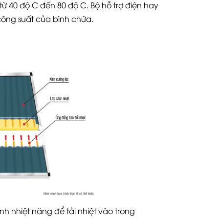
ừ 40 độ C đến 80 độ C. Bộ hỗ trợ điện hay
công suất của bình chứa.
h nhiệt năng để tải nhiệt vào trong