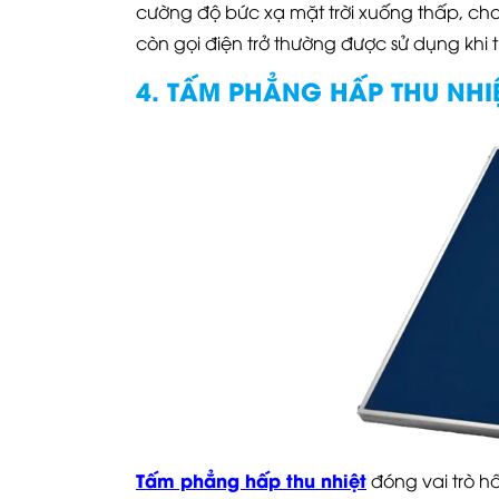
cường độ bức xạ mặt trời xuống thấp, cho
còn gọi điện trở thường được sử dụng kh
4. TẤM PHẲNG HẤP THU NHI
Tấm phẳng hấp thu nhiệt
đóng vai trò h