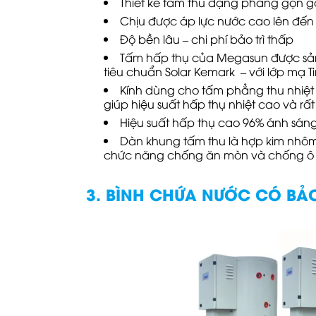
Thiết kế tấm thu dạng phẳng gọn 
Chịu được áp lực nước cao lên đến 10
Độ bền lâu – chi phí bảo trì thấp
Tấm hấp thụ của Megasun được sản 
tiêu chuẩn Solar Kemark – với lớp mạ Ti
Kính dùng cho tấm phẳng thu nhiệt 
giúp hiệu suất hấp thụ nhiệt cao và rấ
Hiệu suất hấp thụ cao 96% ánh sáng
Dàn khung tấm thu là hợp kim nhôm
chức năng chống ăn mòn và chống ô xi 
3. BÌNH CHỨA NƯỚC CÓ BẢO