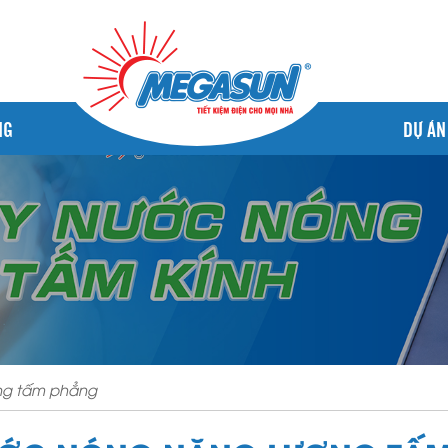
NG
DỰ ÁN
ợng tấm phẳng