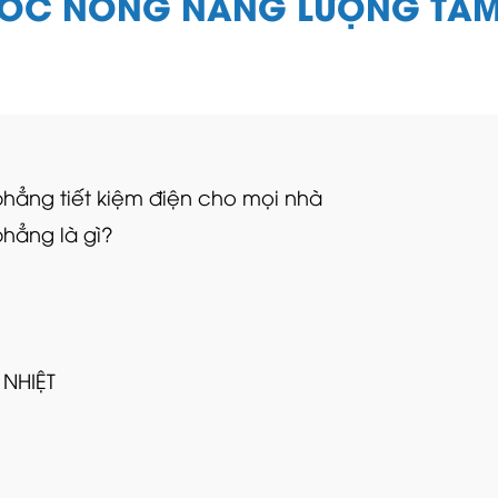
ỚC NÓNG NĂNG LƯỢNG TẤ
phẳng tiết kiệm điện cho mọi nhà
hẳng là gì?
 NHIỆT